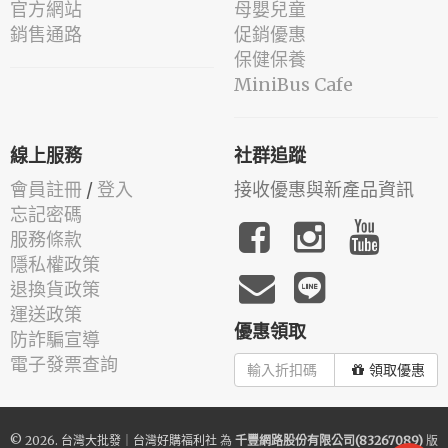
官方網站
母嬰兒童
銷售通路
促銷優惠
保健保養
MiniBus Cafe
線上服務
社群追蹤
會員註冊
/
登入
接收優惠與新產品資訊
忘記密碼
服務條款
隱私權政策
退換貨政策
運送政策
優惠領取
防詐騙宣導
電子發票查詢
領取優惠
© 2026.
台灣大批發｜台灣好購福利社
為
千豐網路股份有限公司(83267089)
版