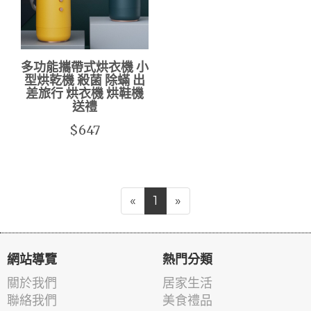
多功能攜帶式烘衣機 小
型烘乾機 殺菌 除蟎 出
差旅行 烘衣機 烘鞋機
送禮
$647
«
1
»
網站導覽
熱門分類
關於我們
居家生活
聯絡我們
美食禮品