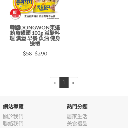
韓國DONGWON東遠
鮪魚罐頭 100g 減醣料
理 漢堡 早餐 魚油 健身
送禮
$58-$290
«
1
»
網站導覽
熱門分類
關於我們
居家生活
聯絡我們
美食禮品