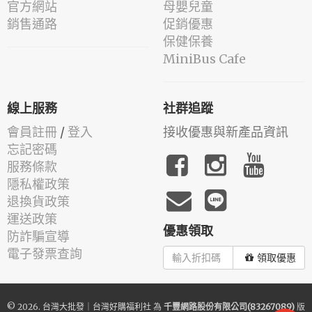
官方網站
母嬰兒童
銷售通路
促銷優惠
保健保養
MiniBus Cafe
線上服務
社群追蹤
會員註冊
/
登入
接收優惠與新產品資訊
忘記密碼
服務條款
隱私權政策
退換貨政策
運送政策
優惠領取
防詐騙宣導
電子發票查詢
領取優惠
© 2026.
台灣大批發｜台灣好購福利社
為
千豐網路股份有限公司(83267089)
版