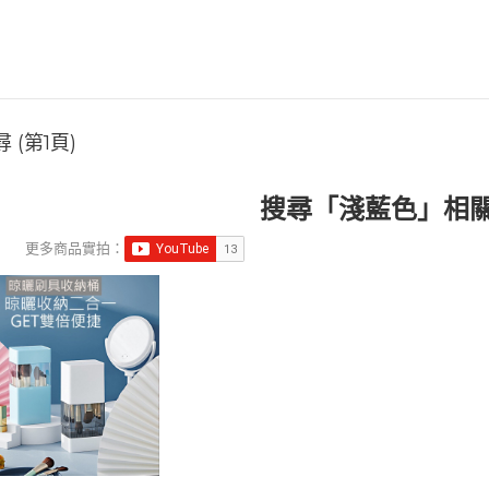
 (第1頁)
搜尋「淺藍色」相
更多商品實拍：