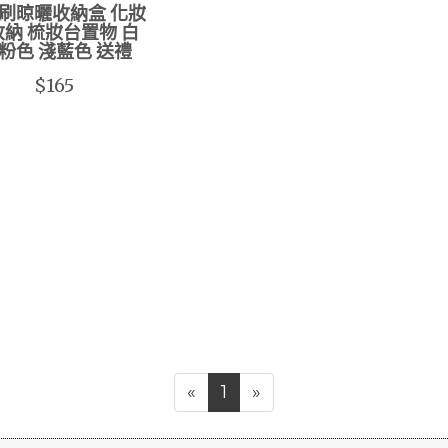
刷晾曬收納盒 化妝
納 梳妝台置物 白
 粉色 淺藍色 送禮
$165
«
1
»