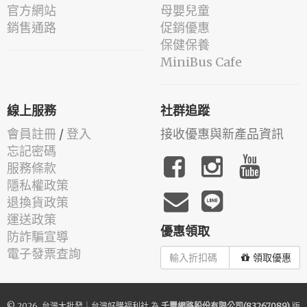
官方網站
母嬰兒童
銷售通路
促銷優惠
保健保養
MiniBus Cafe
線上服務
社群追蹤
會員註冊
/
登入
接收優惠與新產品資訊
忘記密碼
服務條款
隱私權政策
退換貨政策
運送政策
優惠領取
防詐騙宣導
電子發票查詢
領取優惠
© 2026.
台灣大批發｜台灣好購福利社
為
千豐網路股份有限公司(83267089)
版