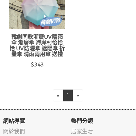
韓劇同款漸層UV晴雨
傘 漸層傘 海岸村恰恰
恰 UV防曬傘 遮陽傘 折
疊傘 晴雨兩用傘 送禮
$343
«
1
»
網站導覽
熱門分類
關於我們
居家生活