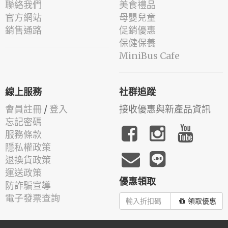
聯絡我們
美食禮品
官方網站
母嬰兒童
銷售通路
促銷優惠
保健保養
MiniBus Cafe
線上服務
社群追蹤
會員註冊
/
登入
接收優惠與新產品資訊
忘記密碼
服務條款
隱私權政策
退換貨政策
運送政策
優惠領取
防詐騙宣導
電子發票查詢
領取優惠