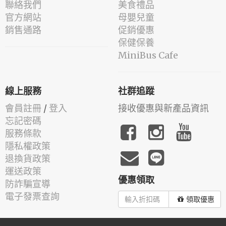
聯絡我們
美食禮品
官方網站
母嬰兒童
銷售通路
促銷優惠
保健保養
MiniBus Cafe
線上服務
社群追蹤
會員註冊
/
登入
接收優惠與新產品資訊
忘記密碼
服務條款
隱私權政策
退換貨政策
運送政策
優惠領取
防詐騙宣導
電子發票查詢
領取優惠