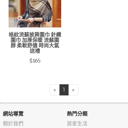
格紋流蘇披肩圍巾 針織
圍巾 加厚保暖 流蘇圍
脖 柔軟舒適 時尚大氣
送禮
$165
«
1
»
網站導覽
熱門分類
關於我們
居家生活