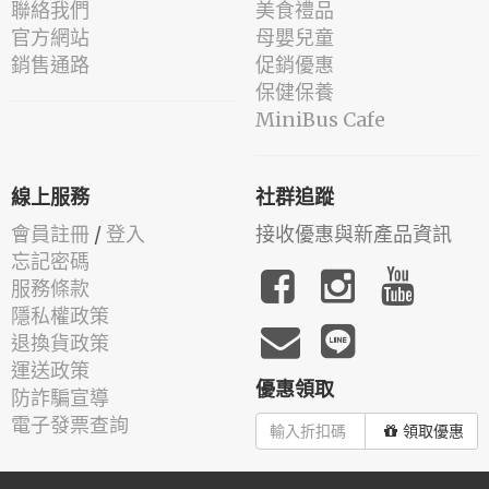
聯絡我們
美食禮品
官方網站
母嬰兒童
銷售通路
促銷優惠
保健保養
MiniBus Cafe
線上服務
社群追蹤
會員註冊
/
登入
接收優惠與新產品資訊
忘記密碼
服務條款
隱私權政策
退換貨政策
運送政策
優惠領取
防詐騙宣導
電子發票查詢
領取優惠