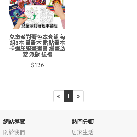
兒童派對著色本套組 每
組8本 畫畫本 點點畫本
卡通塗鴉畫畫書 繪畫啟
蒙 派對 送禮
$126
«
1
»
網站導覽
熱門分類
關於我們
居家生活