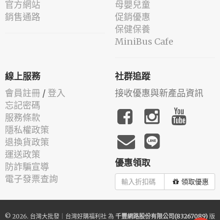
官方網站
母嬰兒童
銷售通路
促銷優惠
保健保養
MiniBus Cafe
線上服務
社群追蹤
會員註冊
/
登入
接收優惠與新產品資訊
忘記密碼
服務條款
隱私權政策
退換貨政策
運送政策
優惠領取
防詐騙宣導
電子發票查詢
領取優惠
© 2026.
台灣大批發｜台灣好購福利社
為
千豐網路股份有限公司(83267089)
版