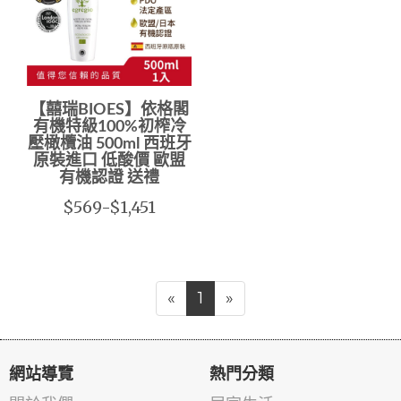
【囍瑞BIOES】依格閣
有機特級100%初榨冷
壓橄欖油 500ml 西班牙
原裝進口 低酸價 歐盟
有機認證 送禮
$569-$1,451
«
1
»
網站導覽
熱門分類