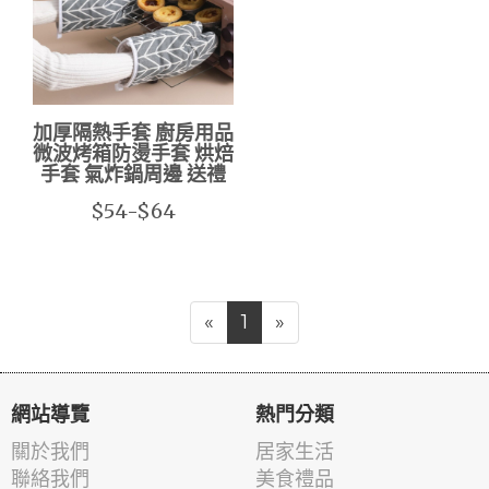
加厚隔熱手套 廚房用品
微波烤箱防燙手套 烘焙
手套 氣炸鍋周邊 送禮
$54-$64
«
1
»
網站導覽
熱門分類
關於我們
居家生活
聯絡我們
美食禮品