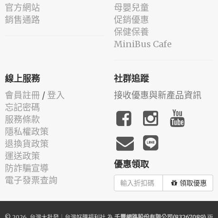
官方網站
母嬰兒童
銷售通路
促銷優惠
保健保養
MiniBus Cafe
線上服務
社群追蹤
會員註冊
/
登入
接收優惠與新產品資訊
忘記密碼
服務條款
隱私權政策
退換貨政策
運送政策
優惠領取
防詐騙宣導
電子發票查詢
領取優惠
© 2026.
台灣大批發｜台灣好購福利社
為
千豐網路股份有限公司(83267089)
版