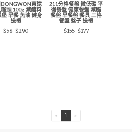
DONGWON東遠
211分格餐盤 微低碳 平
罐頭 100g 減醣料
衡餐盤 健康餐盤 減脂
漢堡 早餐 魚油 健身
餐盤 早餐盤 餐具 三格
送禮
餐盤 盤子 送禮
$58-$290
$155-$177
«
1
»