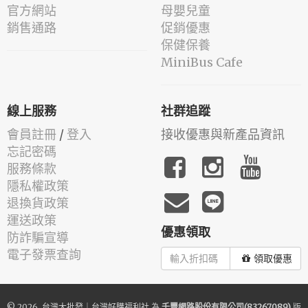
官方網站
母嬰兒童
銷售通路
促銷優惠
保健保養
MiniBus Cafe
線上服務
社群追蹤
會員註冊
/
登入
接收優惠與新產品資訊
忘記密碼
服務條款
隱私權政策
退換貨政策
運送政策
優惠領取
防詐騙宣導
電子發票查詢
領取優惠
© 2026.
台灣大批發｜台灣好購福利社
為
千豐網路股份有限公司(83267089)
版