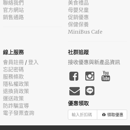
聯絡我們
美食禮品
官方網站
母嬰兒童
銷售通路
促銷優惠
保健保養
MiniBus Cafe
線上服務
社群追蹤
會員註冊
/
登入
接收優惠與新產品資訊
忘記密碼
服務條款
隱私權政策
退換貨政策
運送政策
優惠領取
防詐騙宣導
電子發票查詢
領取優惠