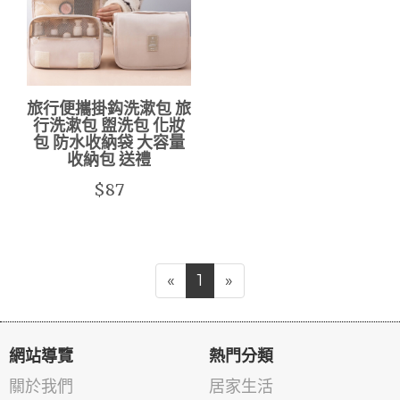
旅行便攜掛鈎洗漱包 旅
行洗漱包 盥洗包 化妝
包 防水收納袋 大容量
收納包 送禮
$87
«
1
»
網站導覽
熱門分類
關於我們
居家生活