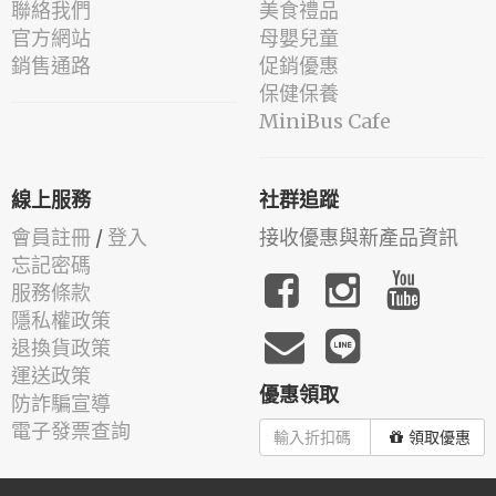
聯絡我們
美食禮品
官方網站
母嬰兒童
銷售通路
促銷優惠
保健保養
MiniBus Cafe
線上服務
社群追蹤
會員註冊
/
登入
接收優惠與新產品資訊
忘記密碼
服務條款
隱私權政策
退換貨政策
運送政策
優惠領取
防詐騙宣導
電子發票查詢
領取優惠