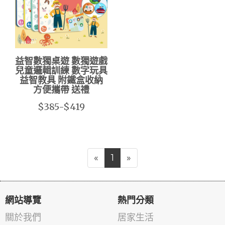
益智數獨桌遊 數獨遊戲
兒童邏輯訓練 數字玩具
益智教具 附鐵盒收納
方便攜帶 送禮
$385-$419
«
1
»
網站導覽
熱門分類
關於我們
居家生活