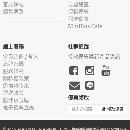
官方網站
母嬰兒童
銷售通路
促銷優惠
保健保養
MiniBus Cafe
線上服務
社群追蹤
會員註冊
/
登入
接收優惠與新產品資訊
忘記密碼
服務條款
隱私權政策
退換貨政策
運送政策
優惠領取
防詐騙宣導
電子發票查詢
領取優惠
© 2026.
台灣大批發｜台灣好購福利社
為
千豐網路股份有限公司(83267089)
版