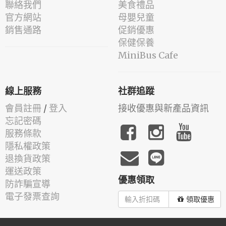
聯絡我們
美食禮品
官方網站
母嬰兒童
銷售通路
促銷優惠
保健保養
MiniBus Cafe
線上服務
社群追蹤
會員註冊
/
登入
接收優惠與新產品資訊
忘記密碼
服務條款
隱私權政策
退換貨政策
運送政策
優惠領取
防詐騙宣導
電子發票查詢
領取優惠