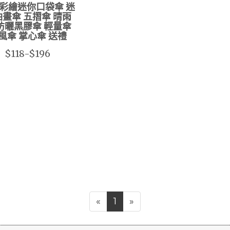
彩繪迷你口袋傘 迷
畫傘 五摺傘 晴雨
防曬黑膠傘 輕量傘
風傘 掌心傘 送禮
$118-$196
«
1
»