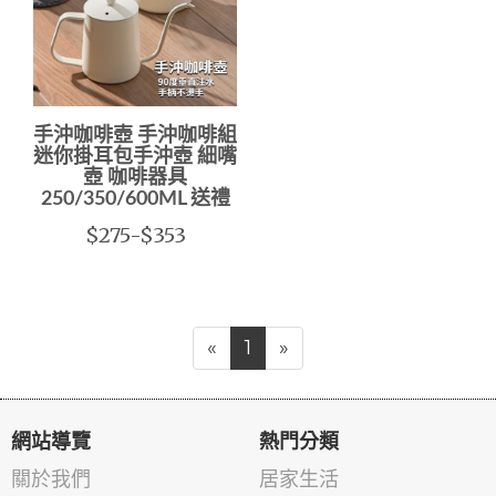
手沖咖啡壺 手沖咖啡組
迷你掛耳包手沖壺 細嘴
壺 咖啡器具
250/350/600ML 送禮
$275-$353
«
1
»
網站導覽
熱門分類
關於我們
居家生活