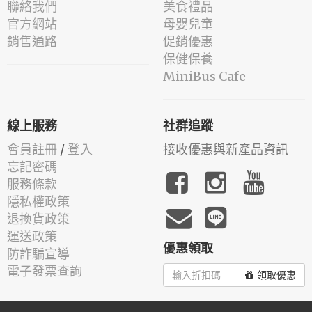
聯絡我們
美食禮品
官方網站
母嬰兒童
銷售通路
促銷優惠
保健保養
MiniBus Cafe
線上服務
社群追蹤
會員註冊
/
登入
接收優惠與新產品資訊
忘記密碼
服務條款
隱私權政策
退換貨政策
運送政策
優惠領取
防詐騙宣導
電子發票查詢
領取優惠