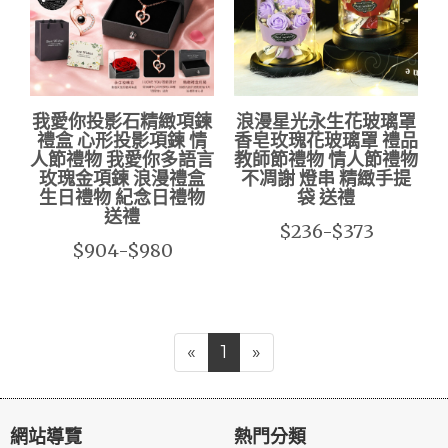
我愛你投影石精緻項鍊
浪漫星光永生花玻璃罩
禮盒 心形投影項鍊 情
香皂玫瑰花玻璃罩 禮品
人節禮物 我愛你多語言
教師節禮物 情人節禮物
玫瑰金項鍊 浪漫禮盒
不凋謝 燈串 精緻手提
生日禮物 紀念日禮物
袋 送禮
送禮
$236-$373
$904-$980
«
1
»
網站導覽
熱門分類