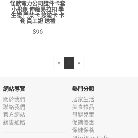
怪獸電力公司證件卡套
小飛象 伸縮易拉扣 學
生證 門禁卡 悠遊卡 卡
套 員工證 送禮
$96
«
1
»
網站導覽
熱門分類
關於我們
居家生活
聯絡我們
美食禮品
官方網站
母嬰兒童
銷售通路
促銷優惠
保健保養
MiniBus Cafe