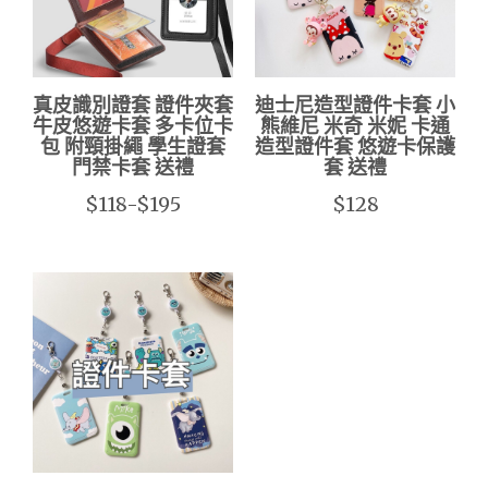
真皮識別證套 證件夾套
迪士尼造型證件卡套 小
牛皮悠遊卡套 多卡位卡
熊維尼 米奇 米妮 卡通
包 附頸掛繩 學生證套
造型證件套 悠遊卡保護
門禁卡套 送禮
套 送禮
$118-$195
$128