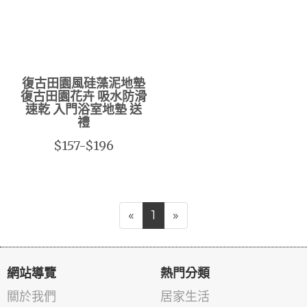
復古田園風硅藻泥地墊
復古田園花卉 吸水防滑
速乾 入門浴室地墊 送
禮
$157-$196
«
1
»
網站導覽
熱門分類
關於我們
居家生活