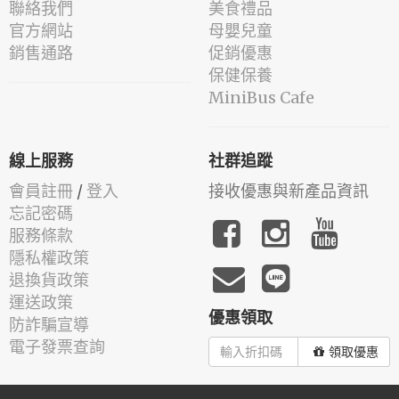
聯絡我們
美食禮品
官方網站
母嬰兒童
銷售通路
促銷優惠
保健保養
MiniBus Cafe
線上服務
社群追蹤
會員註冊
/
登入
接收優惠與新產品資訊
忘記密碼
服務條款
隱私權政策
退換貨政策
運送政策
優惠領取
防詐騙宣導
電子發票查詢
領取優惠