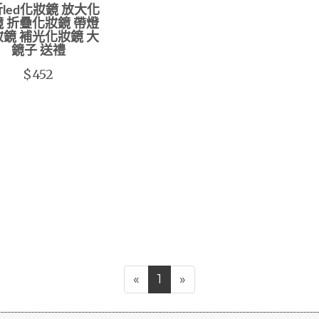
led化妝鏡 放大化
 折疊化妝鏡 帶燈
鏡 補光化妝鏡 大
鏡子 送禮
$452
«
1
»