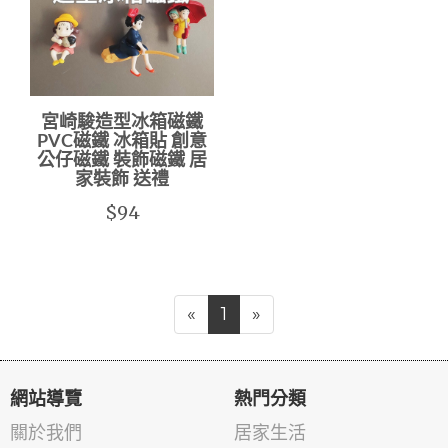
宮崎駿造型冰箱磁鐵
PVC磁鐵 冰箱貼 創意
公仔磁鐵 裝飾磁鐵 居
家裝飾 送禮
$94
«
1
»
網站導覽
熱門分類
關於我們
居家生活