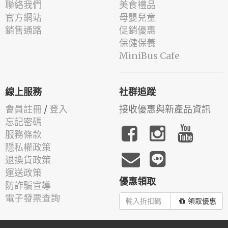
聯絡我們
美食禮品
官方網站
母嬰兒童
銷售通路
促銷優惠
保健保養
MiniBus Cafe
線上服務
社群追蹤
會員註冊
/
登入
接收優惠與新產品資訊
忘記密碼
服務條款
隱私權政策
退換貨政策
運送政策
優惠領取
防詐騙宣導
電子發票查詢
領取優惠