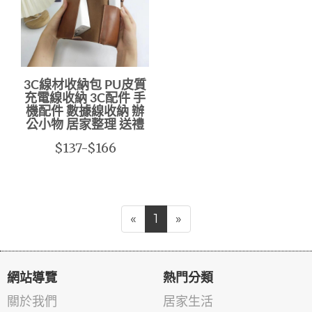
3C線材收納包 PU皮質
充電線收納 3C配件 手
機配件 數據線收納 辦
公小物 居家整理 送禮
$137-$166
«
1
»
網站導覽
熱門分類
關於我們
居家生活