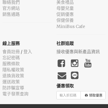
聯絡我們
美食禮品
官方網站
母嬰兒童
銷售通路
促銷優惠
保健保養
MiniBus Cafe
線上服務
社群追蹤
會員註冊
/
登入
接收優惠與新產品資訊
忘記密碼
服務條款
隱私權政策
退換貨政策
運送政策
優惠領取
防詐騙宣導
電子發票查詢
領取優惠