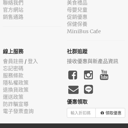
聯絡我們
美食禮品
官方網站
母嬰兒童
銷售通路
促銷優惠
保健保養
MiniBus Cafe
線上服務
社群追蹤
會員註冊
/
登入
接收優惠與新產品資訊
忘記密碼
服務條款
隱私權政策
退換貨政策
運送政策
優惠領取
防詐騙宣導
電子發票查詢
領取優惠