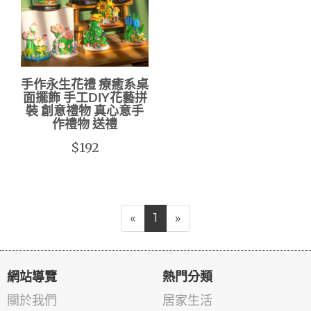
手作永生花禮 療癒系桌
面擺飾 手工DIY花藝拼
裝 創意禮物 真心意手
作禮物 送禮
$192
«
1
»
網站導覽
熱門分類
關於我們
居家生活