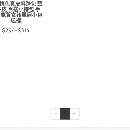
拚色真皮斜跨包 頭
皮 百搭小挎包 手
 氣質女孩單肩小包
送禮
$294-$314
«
1
»