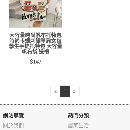
大容量時尚帆布托特包
時尚卡通刺繡單肩女包
學生手提托特包 大容量
帆布袋 送禮
$147
«
1
»
網站導覽
熱門分類
關於我們
居家生活