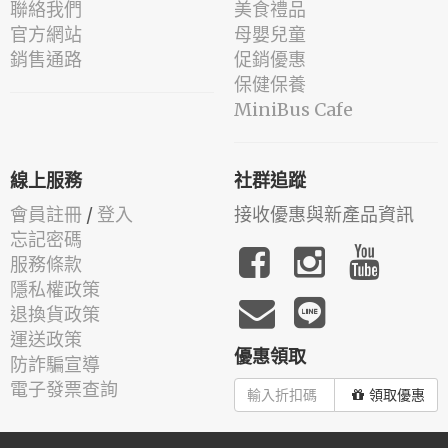
聯絡我們
美食禮品
官方網站
母嬰兒童
銷售通路
促銷優惠
保健保養
MiniBus Cafe
線上服務
社群追蹤
會員註冊
/
登入
接收優惠與新產品資訊
忘記密碼
服務條款
隱私權政策
退換貨政策
運送政策
優惠領取
防詐騙宣導
電子發票查詢
領取優惠