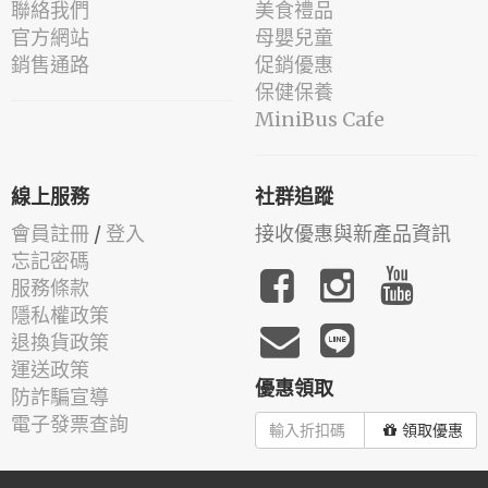
聯絡我們
美食禮品
官方網站
母嬰兒童
銷售通路
促銷優惠
保健保養
MiniBus Cafe
線上服務
社群追蹤
會員註冊
/
登入
接收優惠與新產品資訊
忘記密碼
服務條款
隱私權政策
退換貨政策
運送政策
優惠領取
防詐騙宣導
電子發票查詢
領取優惠