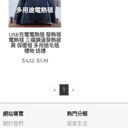
USB充電電熱毯 發熱毯
電熱毯 三檔調溫發熱披
肩 保暖毯 多用途毛毯
禮物 送禮
$432-$539
«
1
»
網站導覽
熱門分類
關於我們
居家生活