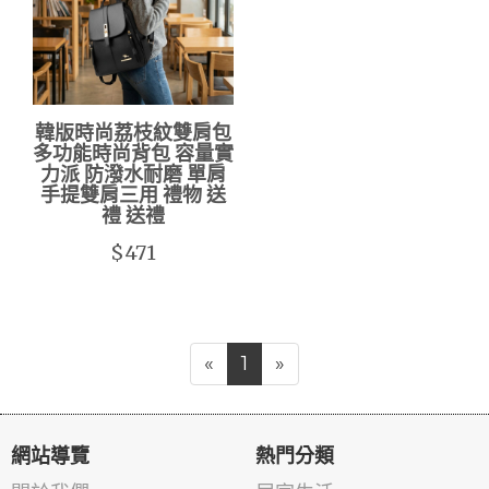
韓版時尚荔枝紋雙肩包
多功能時尚背包 容量實
力派 防潑水耐磨 單肩
手提雙肩三用 禮物 送
禮 送禮
$471
«
1
»
網站導覽
熱門分類