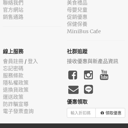
聯絡我們
美食禮品
官方網站
母嬰兒童
銷售通路
促銷優惠
保健保養
MiniBus Cafe
線上服務
社群追蹤
會員註冊
/
登入
接收優惠與新產品資訊
忘記密碼
服務條款
隱私權政策
退換貨政策
運送政策
優惠領取
防詐騙宣導
電子發票查詢
領取優惠