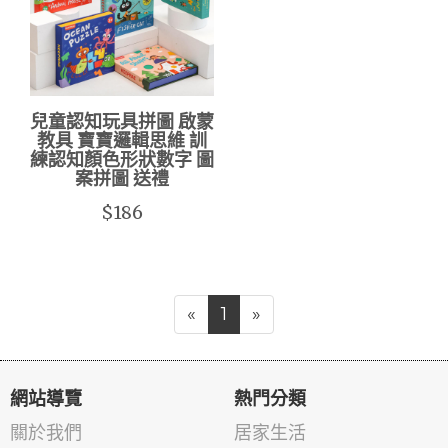
兒童認知玩具拼圖 啟蒙
教具 寶寶邏輯思維 訓
練認知顏色形狀數字 圖
案拼圖 送禮
$186
«
1
»
網站導覽
熱門分類
關於我們
居家生活