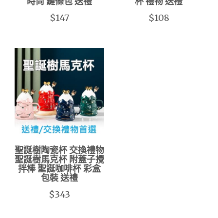
時尚 鏈條包 送禮
杯 禮物 送禮
$147
$108
聖誕樹陶瓷杯 交換禮物
聖誕樹馬克杯 附蓋子攪
拌棒 聖誕咖啡杯 彩盒
包裝 送禮
$343