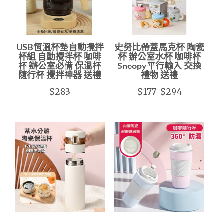
USB恆溫杯墊自動攪拌
史努比帶蓋馬克杯 陶瓷
杯組 自動攪拌杯 咖啡
杯 辦公室水杯 咖啡杯
杯 辦公室必備 保溫杯
Snoopy平行輸入 交換
隨行杯 攪拌神器 送禮
禮物 送禮
$283
$177-$294