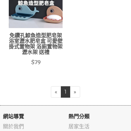
免鑽孔鯨魚造型肥皂架
浴室瀝水肥皂盒 可愛壁
掛式置物架 浴廁置物架
瀝水架 送禮
$79
«
1
»
網站導覽
熱門分類
關於我們
居家生活