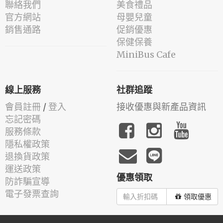
聯絡我們
美食禮品
官方網站
母嬰兒童
銷售通路
促銷優惠
保健保養
MiniBus Cafe
線上服務
社群追蹤
會員註冊
/
登入
接收優惠與新產品資訊
忘記密碼
服務條款
隱私權政策
退換貨政策
運送政策
優惠領取
防詐騙宣導
電子發票查詢
領取優惠