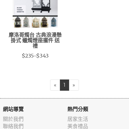
摩洛哥燭台 古典浪漫懸
掛式 蠟燭燈座擺件 送
禮
$235-$343
«
1
»
網站導覽
熱門分類
關於我們
居家生活
聯絡我們
美食禮品