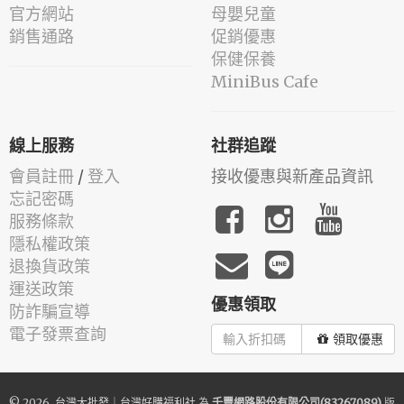
官方網站
母嬰兒童
銷售通路
促銷優惠
保健保養
MiniBus Cafe
線上服務
社群追蹤
會員註冊
/
登入
接收優惠與新產品資訊
忘記密碼
服務條款
隱私權政策
退換貨政策
運送政策
優惠領取
防詐騙宣導
電子發票查詢
領取優惠
© 2026.
台灣大批發｜台灣好購福利社
為
千豐網路股份有限公司(83267089)
版