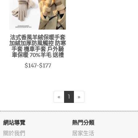
法式香風羊絨保暖手套
加絨加厚防風觸控 防寒
手套 機車手套 戶外騎
車保暖 70%羊毛 送禮
$147-$177
«
1
»
網站導覽
熱門分類
關於我們
居家生活