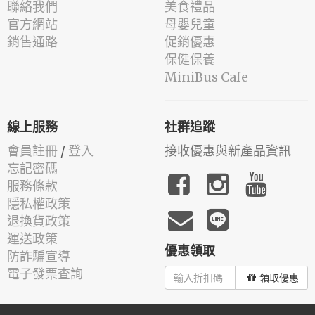
聯絡我們
美食禮品
官方網站
母嬰兒童
銷售通路
促銷優惠
保健保養
MiniBus Cafe
線上服務
社群追蹤
會員註冊
/
登入
接收優惠與新產品資訊
忘記密碼
服務條款
隱私權政策
退換貨政策
運送政策
優惠領取
防詐騙宣導
電子發票查詢
領取優惠