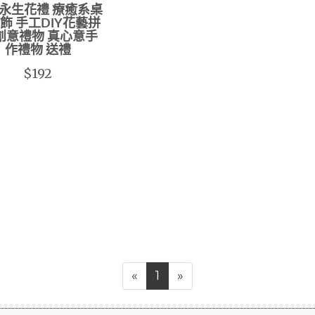
永生花禮 療癒系桌
飾 手工DIY花藝拼
創意禮物 真心意手
作禮物 送禮
$192
«
1
»