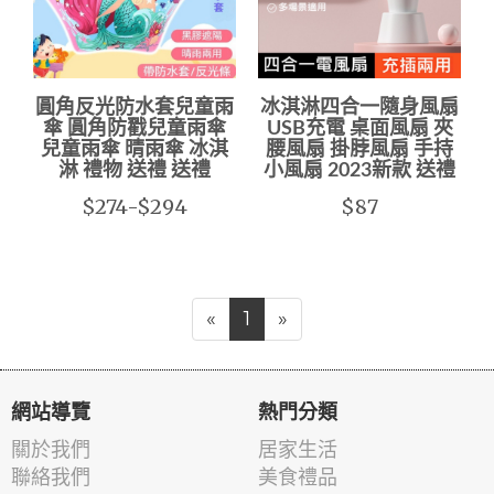
圓角反光防水套兒童雨
冰淇淋四合一隨身風扇
傘 圓角防戳兒童雨傘
USB充電 桌面風扇 夾
兒童雨傘 晴雨傘 冰淇
腰風扇 掛脖風扇 手持
淋 禮物 送禮 送禮
小風扇 2023新款 送禮
$274-$294
$87
«
1
»
網站導覽
熱門分類
關於我們
居家生活
聯絡我們
美食禮品