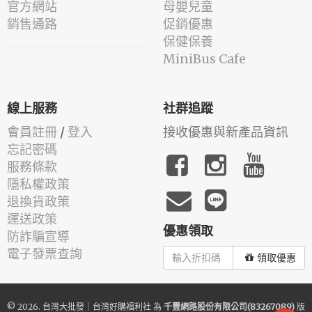
官方網站
母嬰兒童
銷售通路
促銷優惠
保健保養
MiniBus Cafe
線上服務
社群追蹤
會員註冊
/
登入
接收優惠與新產品資訊
忘記密碼
服務條款
隱私權政策
退換貨政策
運送政策
優惠領取
防詐騙宣導
電子發票查詢
領取優惠
© 2026.
台灣大批發｜台灣好購福利社
為
千豐網路股份有限公司(83267089)
版