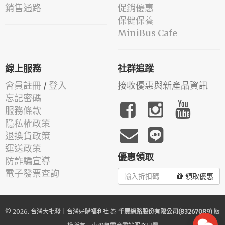
銷售通路
促銷優惠
保健保養
MiniBus Cafe
線上服務
社群追蹤
會員註冊
/
登入
接收優惠與新產品資訊
忘記密碼
服務條款
隱私權政策
退換貨政策
運送政策
優惠領取
防詐騙宣導
電子發票查詢
領取優惠
© 2026.
台灣大批發｜台灣好購福利社
為
千豐網路股份有限公司(83267089)
版