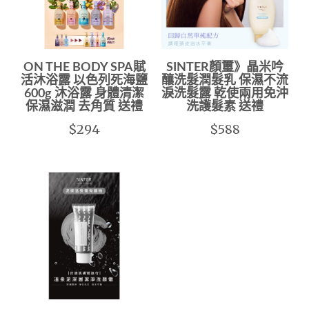
ON THE BODY SPA賦
SINTER顏璽》晶米吟
活沐浴露 以色列死海鹽
釀洗髮潤髮乳 保濕不流
600g 沐浴露 身體清潔
淚洗髮露 乾使兩用免沖
保濕滋潤 去角質 送禮
洗護髮素 送禮
$294
$588