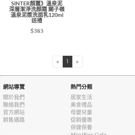
SINTER顏璽》溫泉泥
深層潔淨洗顏霜 關子嶺
溫泉泥漿洗面乳120ml
送禮
$383
«
1
»
網站導覽
熱門分類
關於我們
居家生活
聯絡我們
美食禮品
官方網站
母嬰兒童
銷售通路
促銷優惠
保健保養
MiniBus Cafe