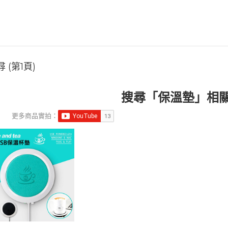
 (第1頁)
搜尋「保溫墊」相
更多商品實拍：