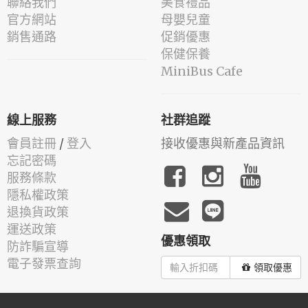
聯絡我們
美食禮品
官方網站
母嬰兒童
銷售通路
促銷優惠
保健保養
MiniBus Cafe
線上服務
社群追蹤
會員註冊
/
登入
接收優惠與新產品資訊
忘記密碼
服務條款
隱私權政策
退換貨政策
運送政策
優惠領取
防詐騙宣導
電子發票查詢
領取優惠