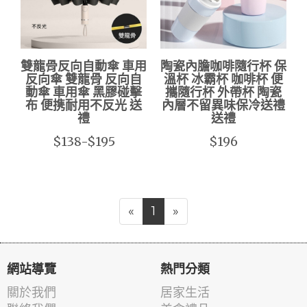
雙龍骨反向自動傘 車用
陶瓷內膽咖啡隨行杯 保
反向傘 雙龍骨 反向自
溫杯 冰霸杯 咖啡杯 便
動傘 車用傘 黑膠碰擊
攜隨行杯 外帶杯 陶瓷
布 便携耐用不反光 送
內層不留異味保冷送禮
禮
送禮
$138-$195
$196
«
1
»
網站導覽
熱門分類
關於我們
居家生活