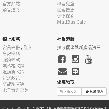
官方網站
母嬰兒童
銷售通路
促銷優惠
保健保養
MiniBus Cafe
線上服務
社群追蹤
會員註冊
/
登入
接收優惠與新產品資訊
忘記密碼
服務條款
隱私權政策
退換貨政策
運送政策
優惠領取
防詐騙宣導
電子發票查詢
領取優惠
© 2026.
台灣大批發｜台灣好購福利社
為
千豐網路股份有限公司(83267089)
版