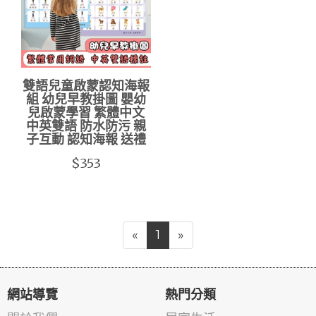
雙語兒童啟蒙認知海報
組 幼兒早教掛圖 嬰幼
兒啟蒙學習 繁體中文
中英雙語 防水防污 親
子互動 認知海報 送禮
$353
«
1
»
網站導覽
熱門分類