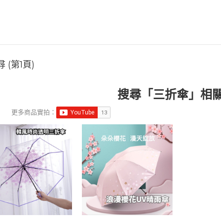
 (第1頁)
搜尋「三折傘」相
更多商品實拍：