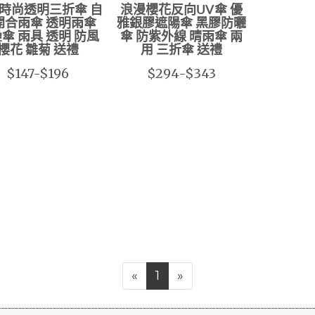
時尚透明三折傘 自
浪漫櫻花反向UV傘 優
開合雨傘 透明雨傘
雅銀膠遮陽傘 黑膠防曬
傘 雨具 透明 防風
傘 防紫外線 晴雨傘 兩
櫻花 雛菊 送禮
用 三折傘 送禮
$147-$196
$294-$343
«
1
»