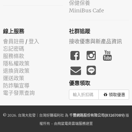
保健保養
MiniBus Cafe
線上服務
社群追蹤
會員註冊
/
登入
接收優惠與新產品資訊
忘記密碼
服務條款
隱私權政策
退換貨政策
運送政策
優惠領取
防詐騙宣導
電子發票查詢
領取優惠
© 2026.
台灣大批發｜台灣好購福利社
為
千豐網路股份有限公司(83267089)
版
權所有 - 由
飛鼠電商雲端服務
建置