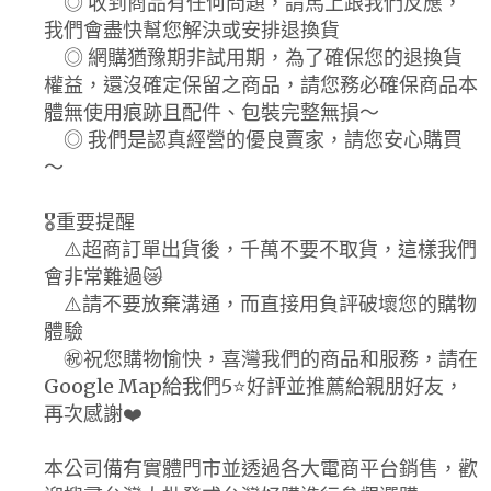
◎ 收到商品有任何問題，請馬上跟我們反應，
我們會盡快幫您解決或安排退換貨
◎ 網購猶豫期非試用期，為了確保您的退換貨
權益，還沒確定保留之商品，請您務必確保商品本
體無使用痕跡且配件、包裝完整無損～
◎ 我們是認真經營的優良賣家，請您安心購買
～
🎖️重要提醒
⚠️超商訂單出貨後，千萬不要不取貨，這樣我們
會非常難過😿
⚠️請不要放棄溝通，而直接用負評破壞您的購物
體驗
㊗️祝您購物愉快，喜灣我們的商品和服務，請在
Google Map給我們5⭐好評並推薦給親朋好友，
再次感謝❤️
本公司備有實體門市並透過各大電商平台銷售，歡