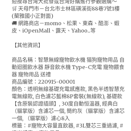
迎搜尋台灣大批發或台灣好購進行參觀選購～
🛒 天母門市－台北市士林區磺溪街88巷7號1樓
(蘭雅國小正對面)
🚚 網路商店－momo、松果、東森、酷澎、蝦
皮、iOpenMall、露天、Yahoo...等
【其他資訊】
商品名稱：智慧無線寵物飲水機 猫狗寵物用品 自
動迴圈飲水器 靜音飲水機 Type-C充電 寵物餵食
器 寵物用品 送禮
商品編號：220915-00001
顏色：透明無線基礎充電感應款, 黑色半透智慧充
電無線款, 白色濾芯藍棉8P套裝(無線款), 基礎款
【含原裝認證插頭】, 30度自動恒溫器, 經典白
（貓掌版）含濾芯一個, 簡約灰（貓掌版）含濾芯
一個, （貓掌版）濾心8入
標籤：#寵物大容量直飲器, #3L雙芯三重過濾, #