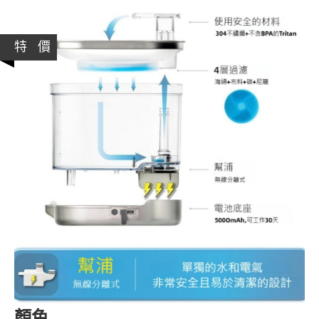
特 價
顏色