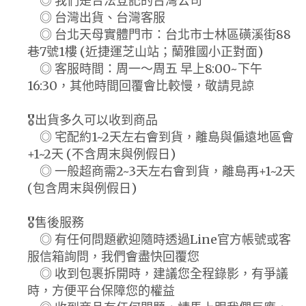
◎ 我們是合法登記的台灣公司
◎ 台灣出貨、台灣客服
◎ 台北天母實體門市：台北市士林區磺溪街88
巷7號1樓 (近捷運芝山站；蘭雅國小正對面)
◎ 客服時間：周一～周五 早上8:00~下午
16:30，其他時間回覆會比較慢，敬請見諒
🎖️出貨多久可以收到商品
◎ 宅配約1~2天左右會到貨，離島與偏遠地區會
+1~2天 (不含周末與例假日)
◎ 一般超商需2~3天左右會到貨，離島再+1~2天
(包含周末與例假日)
🎖️售後服務
◎ 有任何問題歡迎隨時透過Line官方帳號或客
服信箱詢問，我們會盡快回覆您
◎ 收到包裹拆開時，建議您全程錄影，有爭議
時，方便平台保障您的權益