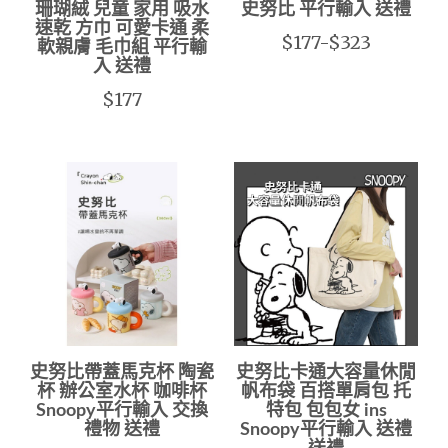
珊瑚絨 兒童 家用 吸水
史努比 平行輸入 送禮
速乾 方巾 可愛卡通 柔
$177-$323
軟親膚 毛巾組 平行輸
入 送禮
$177
史努比帶蓋馬克杯 陶瓷
史努比卡通大容量休閒
杯 辦公室水杯 咖啡杯
帆布袋 百搭單肩包 托
Snoopy平行輸入 交換
特包 包包女 ins
禮物 送禮
Snoopy平行輸入 送禮