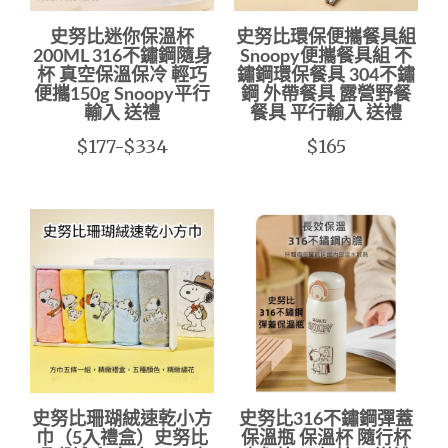
史努比迷你保溫杯
史努比環保便攜餐具組
200ML 316不鏽鋼隨身
Snoopy便攜餐具組 不
杯 真空保溫保冷 輕巧
鏽鋼環保餐具 304不鏽
便攜150g Snoopy平行
鋼 外帶餐具 露營野餐
輸入 送禮
餐具 平行輸入 送禮
$177-$334
$165
史努比珊瑚絨速乾小方
史努比316不鏽鋼彈蓋
巾（5入禮盒）史努比
保溫瓶 保溫杯 隨行杯