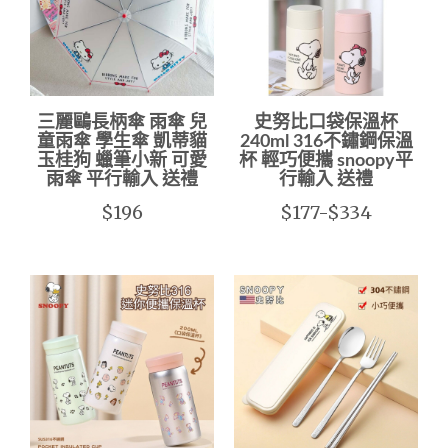
三麗鷗長柄傘 雨傘 兒
史努比口袋保溫杯
童雨傘 學生傘 凱蒂貓
240ml 316不鏽鋼保溫
玉桂狗 蠟筆小新 可愛
杯 輕巧便攜 snoopy平
雨傘 平行輸入 送禮
行輸入 送禮
$196
$177-$334